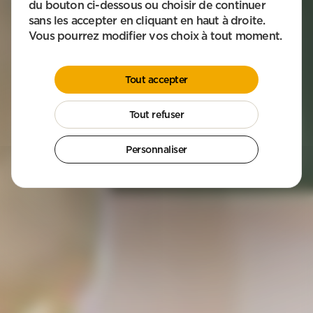
du bouton ci-dessous ou choisir de continuer
sans les accepter en cliquant en haut à droite.
COMMENT POUVONS-NOUS VOUS AIDER ?
Vous pourrez modifier vos choix à tout moment.
Aide à domicile
Ménage & Repassage
Garde d’enfants
Jardinage & Bricolage
Tout accepter
Où devons-nous intervenir ? L’agence APEF la plus proche prend le
relais.
Tout refuser
Personnaliser
Obtenir mon devis