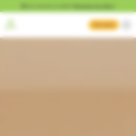
Gestion des cookies
Vous cherchez un emploi ?
Découvrez nos offres !
Mon devis