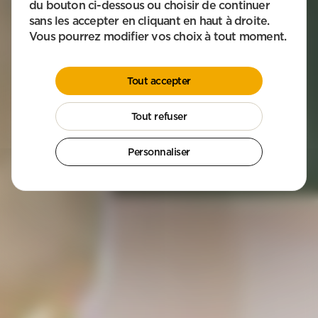
du bouton ci-dessous ou choisir de continuer
sans les accepter en cliquant en haut à droite.
COMMENT POUVONS-NOUS VOUS AIDER ?
Vous pourrez modifier vos choix à tout moment.
Aide à domicile
Ménage & Repassage
Garde d’enfants
Jardinage & Bricolage
Tout accepter
Où devons-nous intervenir ? L’agence APEF la plus proche prend le
relais.
Tout refuser
Personnaliser
Obtenir mon devis