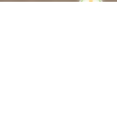
Avance immédiate
de crédit d’impôt
Votre facture à -50% grâce au crédit
d’impôt*
Avec le crédit d’impôt, vos services à domicile vous coûtent deux
fois moins cher. Oui, vraiment ! Le crédit d’impôt vous permet de
réduire de 50 % le montant de vos prestations. Grâce à l’avance
immédiate de crédit d’impôt**, vous n’avez même plus à attendre
Mon devis
l’année suivante !