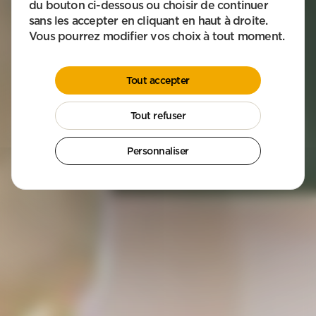
du bouton ci-dessous ou choisir de continuer
sans les accepter en cliquant en haut à droite.
COMMENT POUVONS-NOUS VOUS AIDER ?
Vous pourrez modifier vos choix à tout moment.
Aide à domicile
Ménage & Repassage
Garde d’enfants
Jardinage & Bricolage
Tout accepter
Où devons-nous intervenir ? L’agence APEF la plus proche prend le
relais.
Tout refuser
Personnaliser
Obtenir mon devis