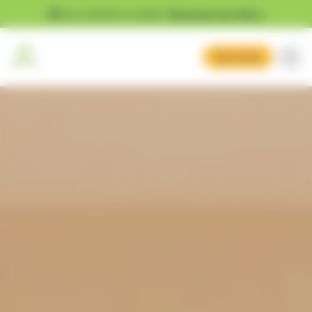
Gestion des cookies
Vous cherchez un emploi ?
Découvrez nos offres !
Mon devis