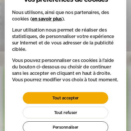
nt
Merci à Véronique pour son
Excellentes p
Arlette, client A
s
sérieux sa compétence et sa
Nous utilisons, ainsi que nos partenaires, des
domicile, Ménage
agali
gentillesse
cookies (
en savoir plus
).
d'enfants
ernestnicole, client APEF Lons-Billère -
 de
Aide à domicile, Ménage, Jardinage et
uxonne
et
Leur utilisation nous permet de réaliser des
Garde d'enfants
e, Aide
ous
statistiques, de personnaliser votre expérience
es qui
sur Internet et de vous adresser de la publicité
en.
ciblée.
bonne
Vous pouvez personnaliser ces cookies à l'aide
miser
du bouton ci-dessous ou choisir de continuer
es
sans les accepter en cliquant en haut à droite.
bles
Vous pourrez modifier vos choix à tout moment.
is sur
Avance immédiate
Tout accepter
udget
Tout refuser
 ! Le
de crédit d’impôt
t en
Personnaliser