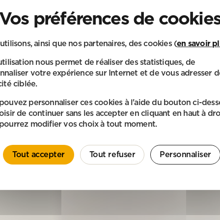
utilisons, ainsi que nos partenaires, des cookies (
en savoir p
utilisation nous permet de réaliser des statistiques, de
nnaliser votre expérience sur Internet et de vous adresser d
ité ciblée.
pouvez personnaliser ces cookies à l'aide du bouton ci-des
oisir de continuer sans les accepter en cliquant en haut à dro
pourrez modifier vos choix à tout moment.
Tout accepter
Tout refuser
Personnaliser