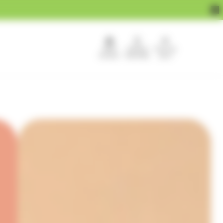
APEF
Devenir
Pour les
recrute !
franchisé
pros