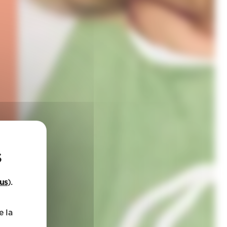
lus
).
e la