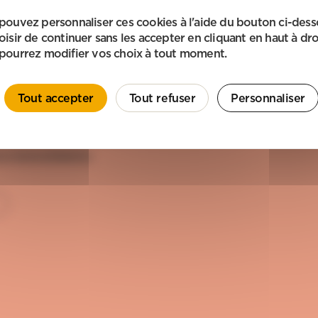
pouvez personnaliser ces cookies à l'aide du bouton ci-des
, vous êtes bien. Avec
l’aide au maintien à domicile APEF
,
oisir de continuer sans les accepter en cliquant en haut à dro
s
, entouré(e) et en sécurité. Nous prenons le relais au quotidien,
pourrez modifier vos choix à tout moment.
ire APEF !
Tout accepter
Tout refuser
Personnaliser
aux
personnes en perte d’autonomie
de continuer à vivre
r un départ en maison de retraite. Grâce à un
APEF facilitent les gestes du quotidien, sécurisent
 Votre agence locale APEF vous accompagne aussi dans
les
) bienveillant(e)
e serein et adapté à votre situation.