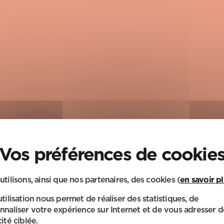
utilisons, ainsi que nos partenaires, des cookies (
en savoir p
 À DOMICILE
utilisation nous permet de réaliser des statistiques, de
 pour continuer à vivre
nnaliser votre expérience sur Internet et de vous adresser d
ité ciblée.