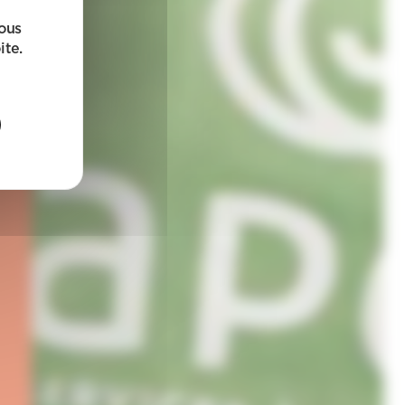
sous
ite.