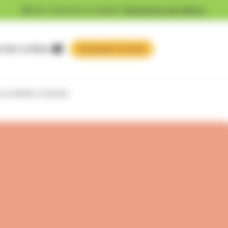
Vous cherchez un emploi ?
Découvrez nos offres !
 faire confiance
 au maintien à domicile