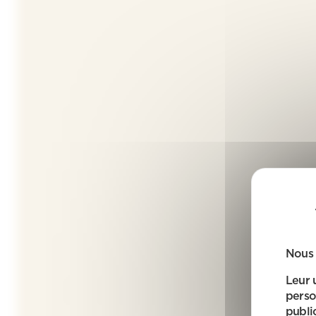
Nous 
Leur 
perso
public