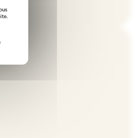
sous
ite.