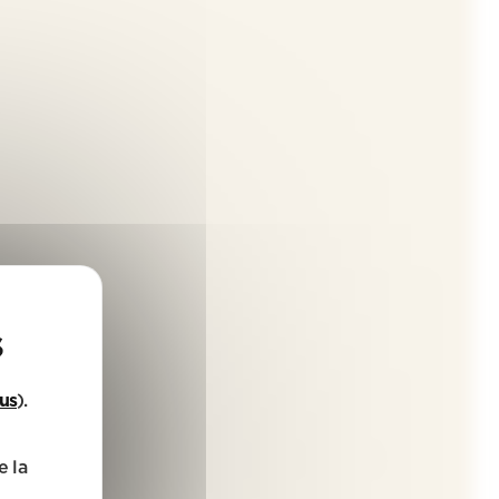
lus
).
e la