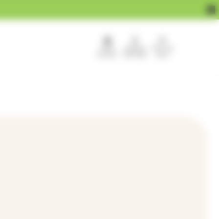
APEF
Devenir
Pour les
recrute !
franchisé
pros