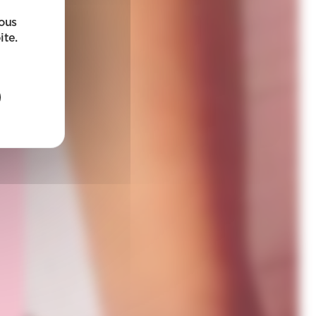
sous
ite.