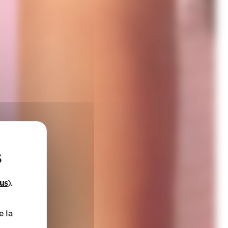
lus
).
e la