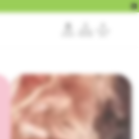
APEF
Devenir
Pour les
recrute !
franchisé
pros