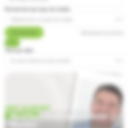
Rechercher par type de média
Rechercher
Réinitialiser les filtres
Tous
Trier par date
Ouverture d'une agence APEF à
Meyzieu