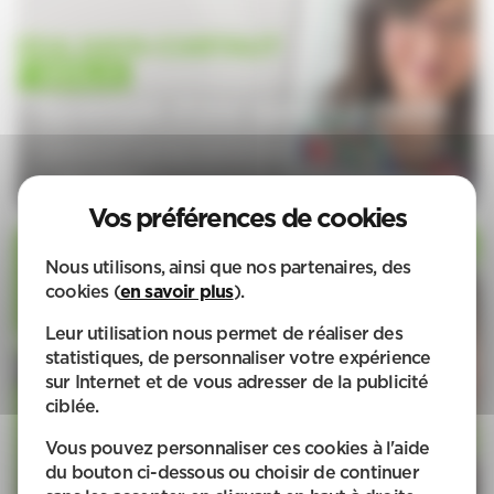
Ouverture d'une agence à Genlis
APEF, le réseau d’experts du service d’aide à la personne,
renforce son maillage national avec la signature d’une
nouvelle franchise à Genlis.
Voir l'article
Nous utilisons, ainsi que nos partenaires, des
cookies (
en savoir plus
).
Leur utilisation nous permet de réaliser des
statistiques, de personnaliser votre expérience
sur Internet et de vous adresser de la publicité
Ouverture d'une agence APEF à
ciblée.
Six-Fours-les-Plages
APEF, le réseau d’experts du service d’aide à la personne,
Vous pouvez personnaliser ces cookies à l'aide
renforce son maillage national avec la signature d’une
du bouton ci-dessous ou choisir de continuer
nouvelle franchise à Six-Fours-les-Plages.
Voir l'article