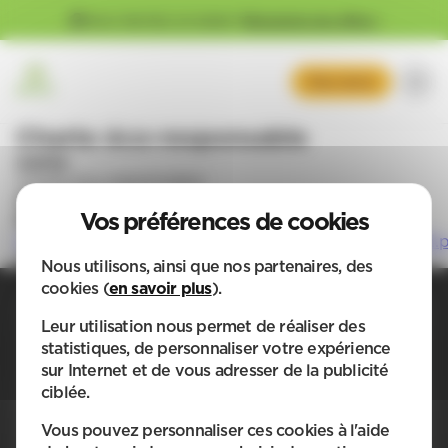
Gestion des cookies
Vous cherchez un emploi ?
Découvrez nos offres !
Mon devis
Charte éco-responsable
name
Charte éco-responsable
description
file
CHARTE_ÉCO_RESPONSABLE_APEF_FRANCHISE.p
kB)
Nous utilisons, ainsi que nos partenaires, des
cookies (
en savoir plus
).
Leur utilisation nous permet de réaliser des
statistiques, de personnaliser votre expérience
sur Internet et de vous adresser de la publicité
ciblée.
Plus qu'un service, APEF apporte un sourire !
Vous pouvez personnaliser ces cookies à l'aide