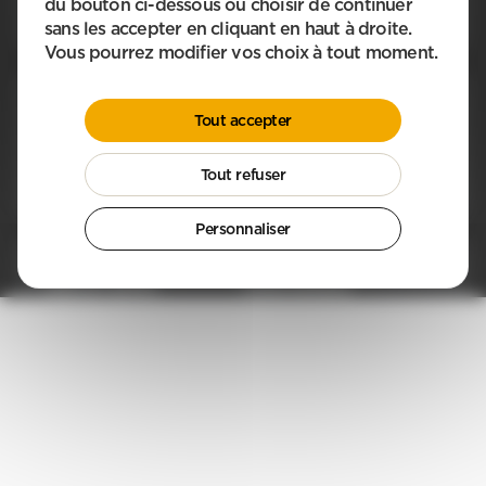
du bouton ci-dessous ou choisir de continuer
sans les accepter en cliquant en haut à droite.
Vous pourrez modifier vos choix à tout moment.
En savoir plus sur APEF
Tout accepter
Entreprise à mission
Aides financières
Nos agences
Blog
Apef recrute !
Partenaires
Entreprendre avec APEF
Parrainage
Tout refuser
Nous contacter
Personnaliser
Nos services
Aide aux séniors
Garde d’enfants
Ménage à domicile
Jardinage à domicile
Repassage à domicile
Bricolage à domicile
© 2026 APEF. Tous droits réservés.
Mentions légales
Conditions générales de vente
Politique de Protection des données personnelles
Préférences des cookies