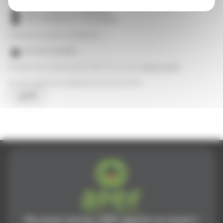
Aide À Domicile : 1 an (Souhaité)
aide à domicile H/F : 1 an (Souhaité)
Certificats et autres accréditations :
Permis B (Souhaité)
N'hésitez pas à nous envoyer votre CV par mail :
nantes@apef.fr
Ou nous appeler par téléphone au 02 51 80 85 18.
Apef.fr
Plus qu'un service, APEF apporte un sourire !