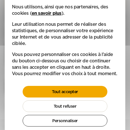
Nous utilisons, ainsi que nos partenaires, des
Nous recherchons un(e) auxiliaire de vie pour intervenir au domicile d’un
cookies (
en savoir plus
).
public fragile, afin d'apporter du bien-être aux personnes, dans les actes de la
vie quotidienne.
Leur utilisation nous permet de réaliser des
Votre travail consistera à assurer en toute autonomie l’accompagnement de
statistiques, de personnaliser votre expérience
personnes âgées ou en situation de handicap pour :
sur Internet et de vous adresser de la publicité
ciblée.
les taches ménagères,
l'aide à la préparation et/ou prise de repas,
l'aide à la toilette
Vous pouvez personnaliser ces cookies à l'aide
l'accompagnement aux courses ou sorties
du bouton ci-dessous ou choisir de continuer
…
sans les accepter en cliquant en haut à droite.
Avantages :
Vous pourrez modifier vos choix à tout moment.
Un CDI temps partiel pouvant évoluer
Des formations adaptées à vos envies et à votre métier
Avantages sociaux (mutuelle, participation aux frais de transport,
Tout accepter
rémunération fixe, ...)
Les échanges, le partage d'expériences et les rencontres vous permettront
Tout refuser
de vous épanouir à l'Apef.
Type d'emploi : Temps partiel, CDI
Personnaliser
Expérience :