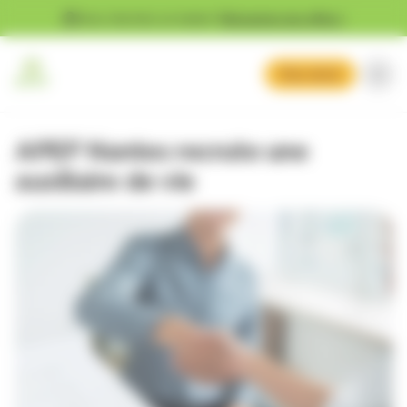
Gestion des cookies
Vous cherchez un emploi ?
Découvrez nos offres !
Mon devis
APEF Nantes recrute une
auxiliaire de vie