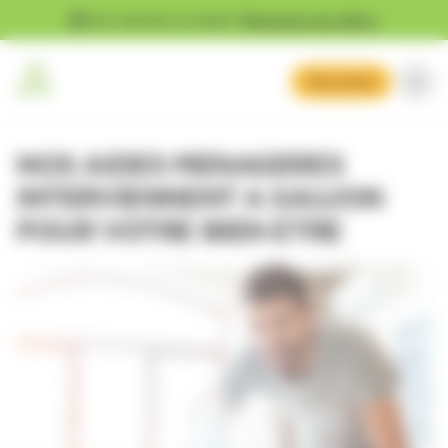
Gestion des cookies
Vous cherchez un emploi ?
Découvrez nos offres !
Mon devis
NOS AIDES MENAGERES
INTERVIENNENT A SAUJON
POUR VOTRE BIEN ETRE