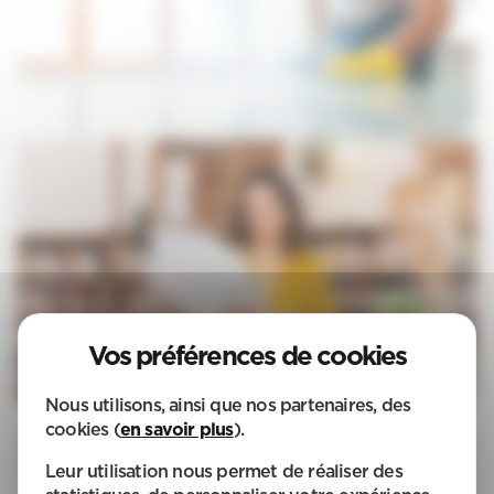
Nous utilisons, ainsi que nos partenaires, des
cookies (
en savoir plus
).
Echangeons sur vos besoins
Trouver l'agence la plus proche de chez vous ou faites
Leur utilisation nous permet de réaliser des
votre demande de devis en ligne !