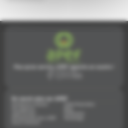
Plus qu'un service, APEF apporte un sourire !
En savoir plus sur APEF
Entreprise à mission
Aides financières
Nos agences
Blog
Apef recrute !
Partenaires
Entreprendre avec APEF
Parrainage
Nous contacter