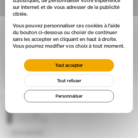
statistiques, de personnaliser votre expérience
Mon devis
sur Internet et de vous adresser de la publicité
ciblée.
Nos aides ménagères interviennent à Saujon de manière régulière mais
Vous pouvez personnaliser ces cookies à l'aide
peuvent également répondre à des besoins ponctuels : ménage de
printemps entretien des maisons secondaires
du bouton ci-dessous ou choisir de continuer
emménagement/déménagement nettoyage avant ou après l'arrivée d'invités
sans les accepter en cliquant en haut à droite.
une fête ou tout autre évènement.
Vous pourrez modifier vos choix à tout moment.
Nos intervenants font briller votre maison avec soin :
Entretien du cadre de vie
Nettoyage des sols
Tout accepter
Dépoussièrage
Lavage des WC, salle de bain et cuisine
Gestion du linge, repassage, changement de literie
Tout refuser
Lavage des vitres
Courses, préparation de repas
BESOIN D'UN SERVICE ?
Personnaliser
Ménage, repassage
Aide aux seniors
Garde d'enfants
Jardinage, bricolage
DEVIS GRATUIIT