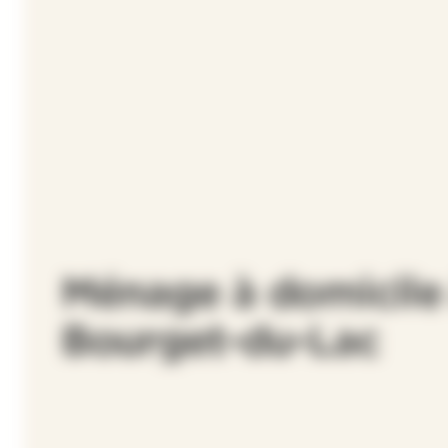
Ménage à domicile
Bourget-du-Lac