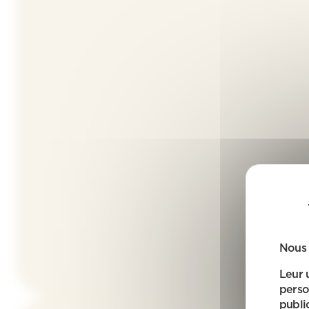
Nous 
Leur 
perso
public