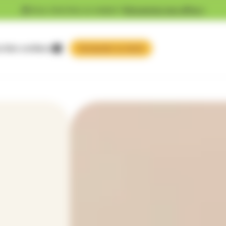
Vous cherchez un emploi ?
Découvrez nos offres !
 faire confiance