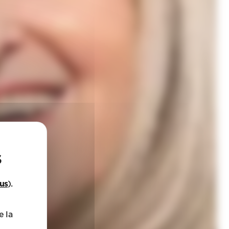
lus
).
e la