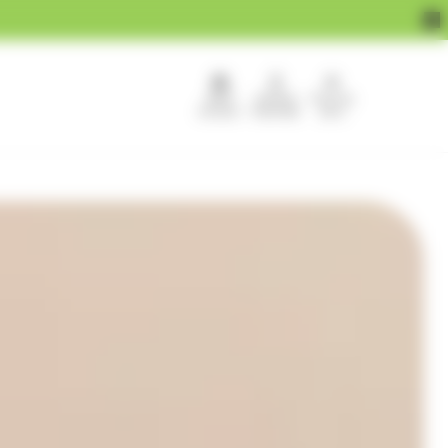
APEF
Devenir
Pour les
recrute !
franchisé
pros