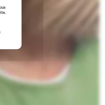
sous
ite.