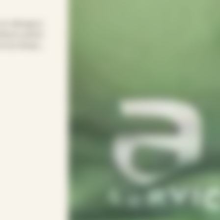
 le ménage à
fiance prend
 et du temps
r une solution
ent sans y
PEF s’adapte à
ionnel(le)s.