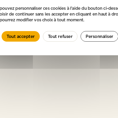
pouvez personnaliser ces cookies à l'aide du bouton ci-des
oisir de continuer sans les accepter en cliquant en haut à dro
pourrez modifier vos choix à tout moment.
Tout accepter
Tout refuser
Personnaliser