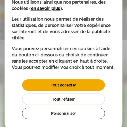
Nous utilisons, ainsi que nos partenaires, des
cookies (
en savoir plus
).
2026
Août 2026
Leur utilisation nous permet de réaliser des
Merci à Véronique pour son
Excellentes pre
statistiques, de personnaliser votre expérience
Arlette, client APEF
sérieux sa compétence et sa
sur Internet et de vous adresser de la publicité
domicile, Ménage, J
ali
gentillesse
ciblée.
d'enfants
ernestnicole, client APEF Lons-Billère -
e
Aide à domicile, Ménage, Jardinage et
Vous pouvez personnaliser ces cookies à l'aide
nne
Garde d'enfants
Aide
du bouton ci-dessous ou choisir de continuer
s
sans les accepter en cliquant en haut à droite.
 qui
Vous pourrez modifier vos choix à tout moment.
.
nne
er
Tout accepter
es
Tout refuser
 sur
Avance immédiate
Personnaliser
et