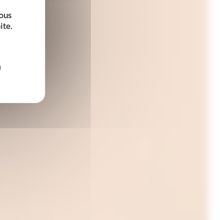
sous
ite.