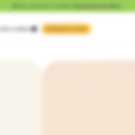
Vous cherchez un emploi ?
Découvrez nos offres !
 faire confiance