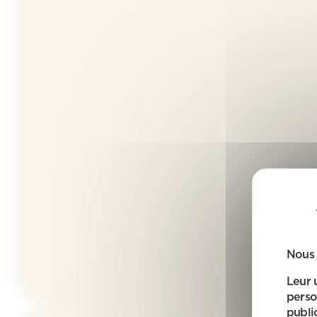
Nous 
Leur 
perso
public