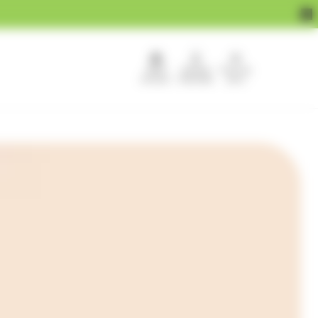
APEF
Devenir
Pour les
recrute !
franchisé
pros