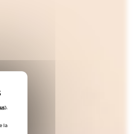
lus
).
e la