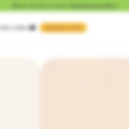
Vous cherchez un emploi ?
Découvrez nos offres !
 faire confiance