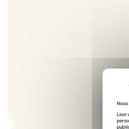
Nous 
Leur 
perso
public