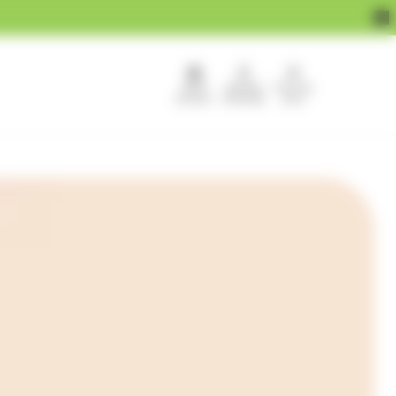
APEF
Devenir
Pour les
recrute !
franchisé
pros