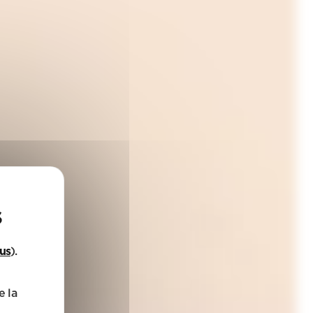
lus
).
e la