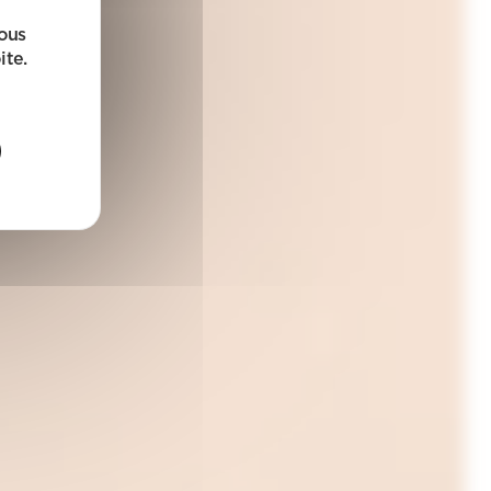
sous
ite.