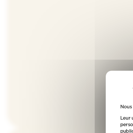
Nous 
Leur 
perso
public