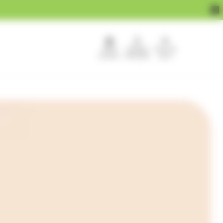
APEF
Devenir
Pour les
recrute !
franchisé
pros