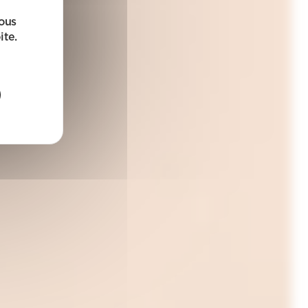
sous
ite.