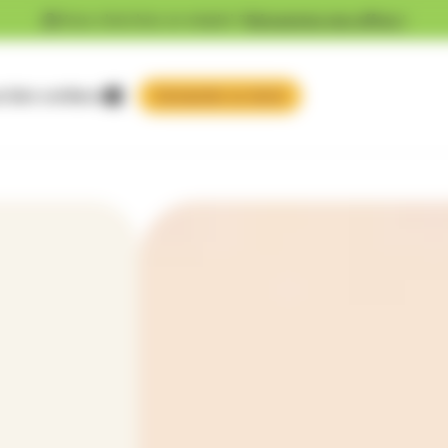
Vous cherchez un emploi ?
Découvrez nos offres !
 faire confiance