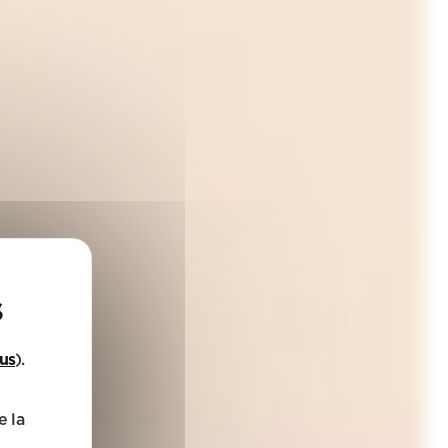
lus
).
e la