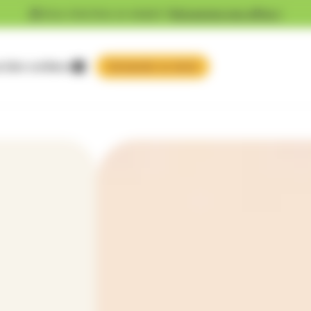
Vous cherchez un emploi ?
Découvrez nos offres !
 faire confiance