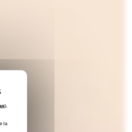
lus
).
e la