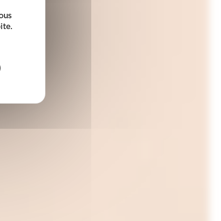
sous
ite.