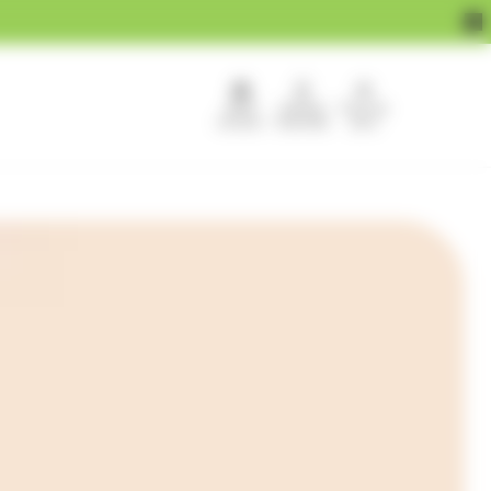
APEF
Devenir
Pour les
recrute !
franchisé
pros