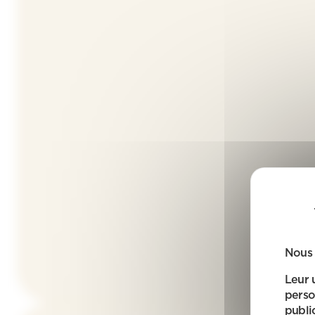
Nous 
Leur 
perso
public