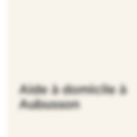
Aide à domicile à
Aubusson