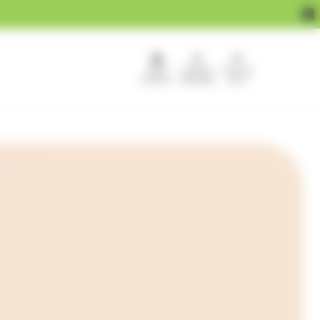
APEF
Devenir
Pour les
recrute !
franchisé
pros