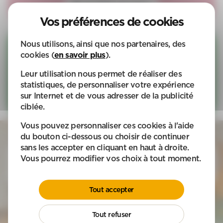
Et ce n'est pas tout !
Nous utilisons, ainsi que nos partenaires, des
Jardinage & Bricolage
cookies (
en savoir plus
).
Les feuilles qui tombent, les arbres qui poussent, les
ampoules à changer, … Nos intervenants APEF vous
Leur utilisation nous permet de réaliser des
enlèvent ces tracas du quotidien. Faites appel à APEF
statistiques, de personnaliser votre expérience
pour vos besoins en jardinage et bricolage.
sur Internet et de vous adresser de la publicité
Voir davantage
ciblée.
Vous pouvez personnaliser ces cookies à l'aide
du bouton ci-dessous ou choisir de continuer
sans les accepter en cliquant en haut à droite.
4,8/5
Vous pourrez modifier vos choix à tout moment.
sur 2 264 avis Google récoltés entre le 07/08/2025 et le
07/08/2026
Votre satisfaction est notre
Tout accepter
moteur !
Tout refuser