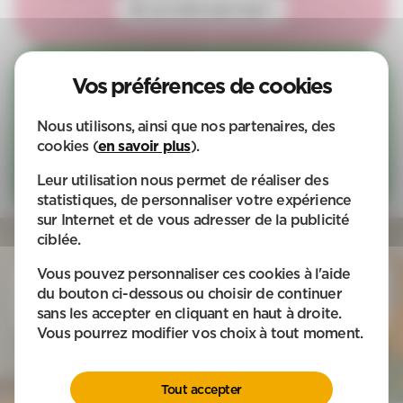
Et ce n'est pas tout !
Jardinage & Bricolage
Les feuilles qui tombent, les arbres qui poussent, les
ampoules à changer, … Nos intervenants APEF vous
Nous utilisons, ainsi que nos partenaires, des
enlèvent ces tracas du quotidien. Faites appel à APEF
cookies (
en savoir plus
).
pour vos besoins en jardinage et bricolage.
Voir davantage
Leur utilisation nous permet de réaliser des
statistiques, de personnaliser votre expérience
sur Internet et de vous adresser de la publicité
ciblée.
Vous pouvez personnaliser ces cookies à l'aide
4,8/5
du bouton ci-dessous ou choisir de continuer
sur 2 264 avis Google récoltés entre le 07/08/2025 et le
sans les accepter en cliquant en haut à droite.
07/08/2026
Vous pourrez modifier vos choix à tout moment.
Votre satisfaction est notre
moteur !
Tout accepter