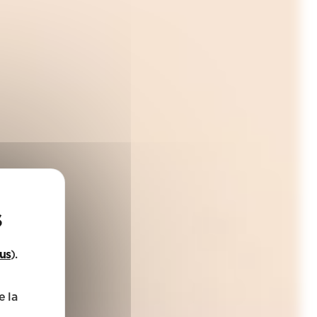
lus
).
e la