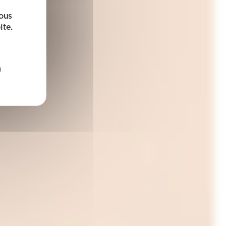
sous
ite.