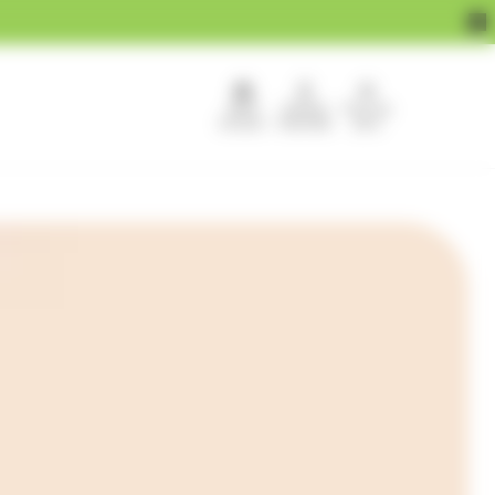
APEF
Devenir
Pour les
recrute !
franchisé
pros