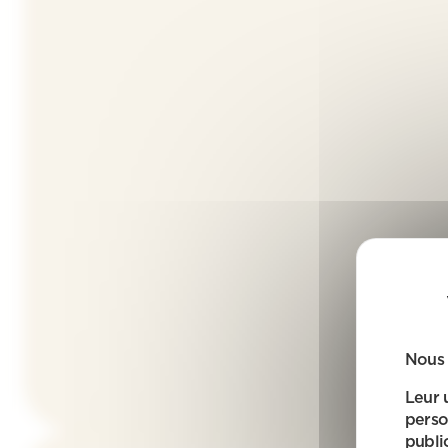
Nous 
Leur 
perso
public