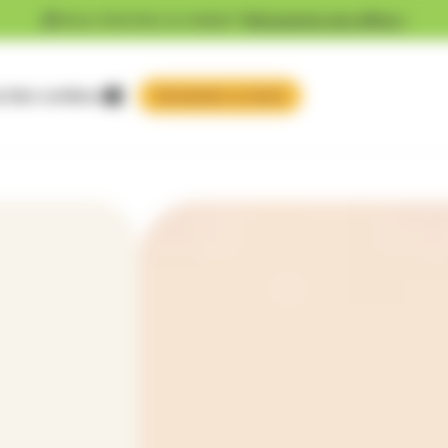
Vous cherchez un emploi ?
Découvrez nos offres !
 faire confiance