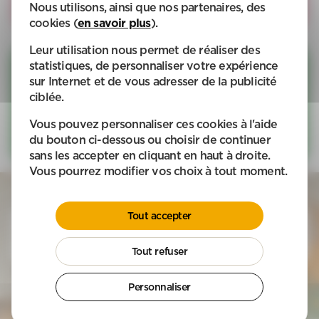
Et ce n'est pas tout !
Nous utilisons, ainsi que nos partenaires, des
cookies (
en savoir plus
).
Leur utilisation nous permet de réaliser des
Jardinage & Bricolage
statistiques, de personnaliser votre expérience
sur Internet et de vous adresser de la publicité
Les feuilles qui tombent, les arbres qui poussent, les
ampoules à changer, … Nos intervenants APEF vous
ciblée.
enlèvent ces tracas du quotidien. Faites appel à APEF
pour vos besoins en jardinage et bricolage.
Vous pouvez personnaliser ces cookies à l'aide
du bouton ci-dessous ou choisir de continuer
Voir davantage
sans les accepter en cliquant en haut à droite.
Vous pourrez modifier vos choix à tout moment.
Tout accepter
4,8/5
sur 2 271 avis Google récoltés entre le 06/08/2025 et le
06/08/2026
Tout refuser
Votre satisfaction est notre
Personnaliser
moteur !