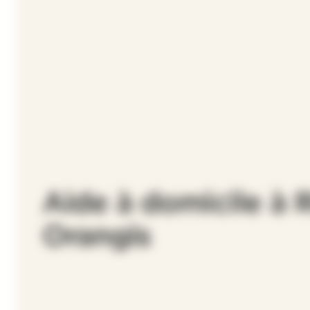
Aide à domicile à R
Orangis