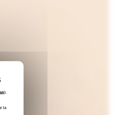
lus
).
e la