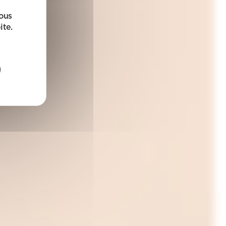
sous
ite.