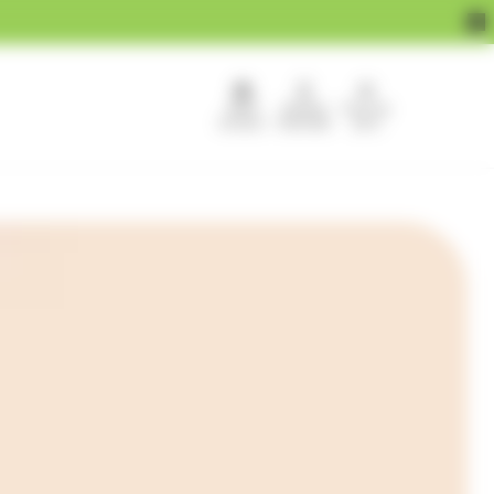
APEF
Devenir
Pour les
recrute !
franchisé
pros