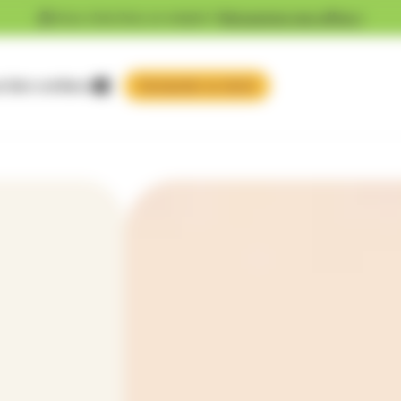
Vous cherchez un emploi ?
Découvrez nos offres !
 faire confiance