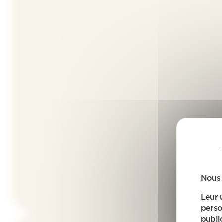
Nous 
Leur 
perso
public