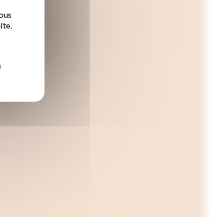
sous
ite.