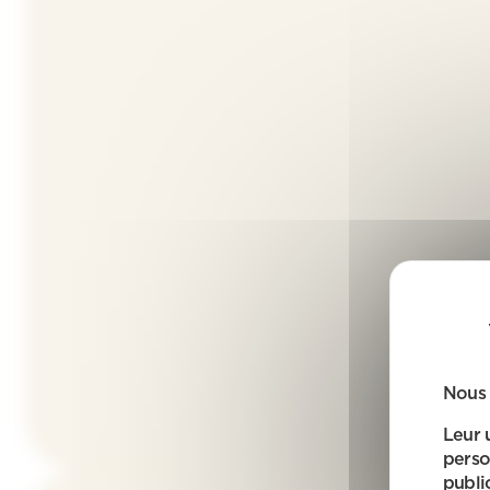
Nous 
Leur 
perso
public