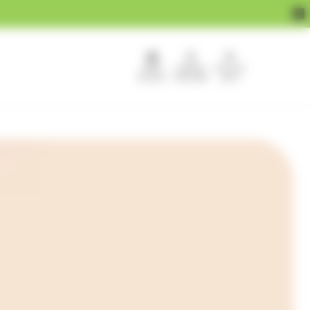
APEF
Devenir
Pour les
recrute !
franchisé
pros