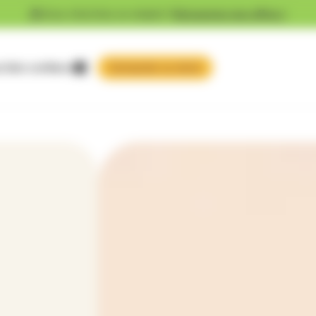
Vous cherchez un emploi ?
Découvrez nos offres !
 faire confiance