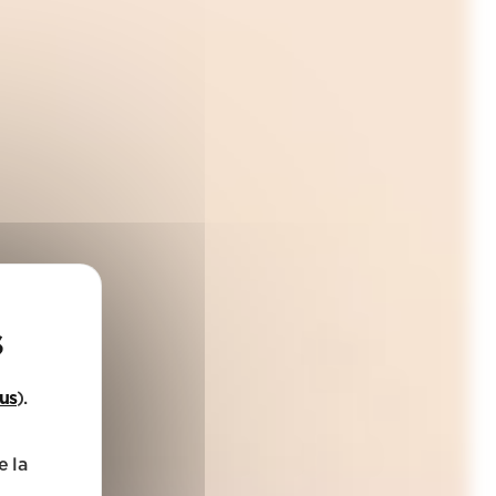
lus
).
e la