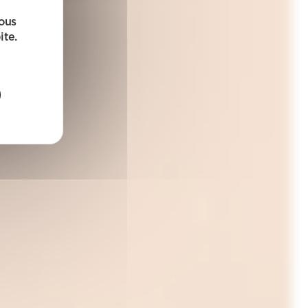
sous
ite.