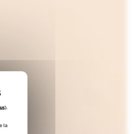
lus
).
e la