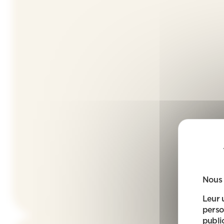
Nous 
Leur 
perso
public