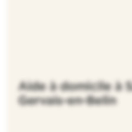
Aide à domicile à S
Gervais-en-Belin