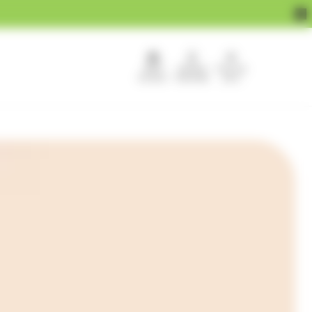
APEF
Devenir
Pour les
recrute !
franchisé
pros