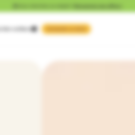
Vous cherchez un emploi ?
Découvrez nos offres !
 faire confiance