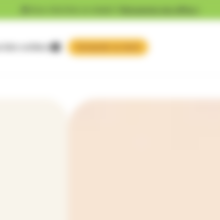
Vous cherchez un emploi ?
Découvrez nos offres !
 faire confiance