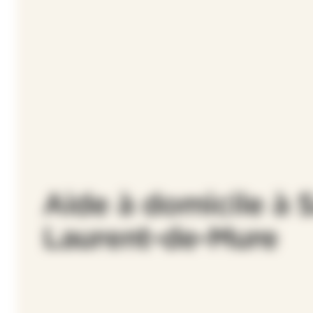
Aide à domicile à S
Laurent-de-Mure