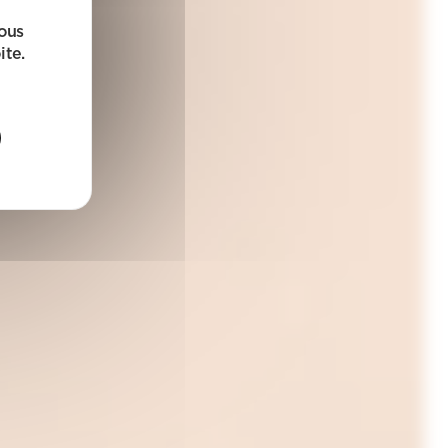
sous
ite.