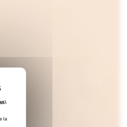
lus
).
e la