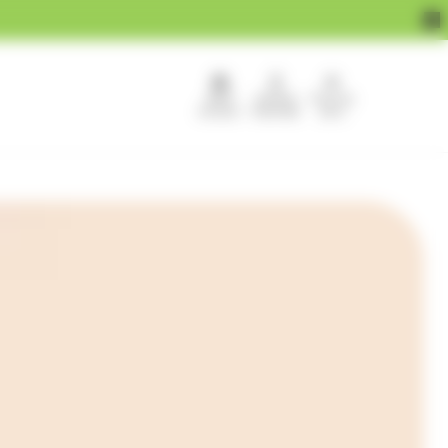
APEF
Devenir
Pour les
recrute !
franchisé
pros