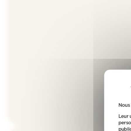
Nous 
Leur 
perso
public