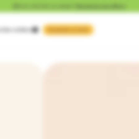
Vous cherchez un emploi ?
Découvrez nos offres !
 faire confiance