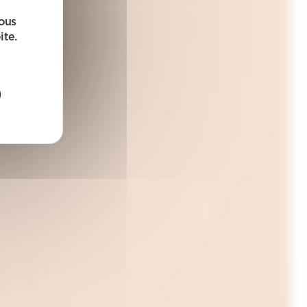
sous
ite.