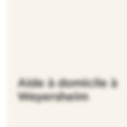
Aide à domicile à
Weyersheim