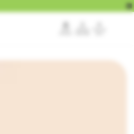
APEF
Devenir
Pour les
recrute !
franchisé
pros