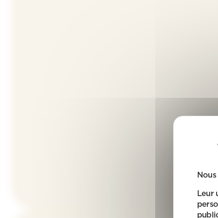
Nous 
Leur 
perso
public