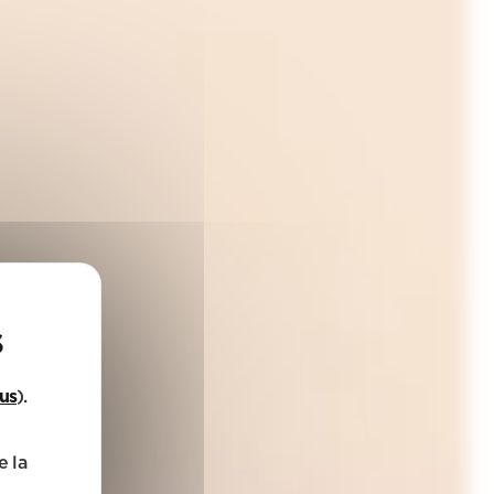
lus
).
e la