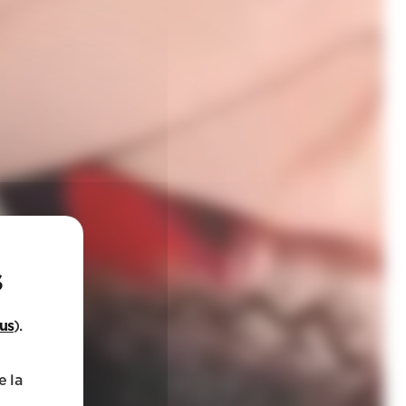
lus
).
e la