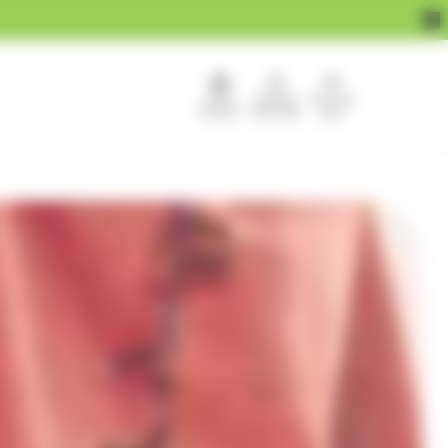
APEF
Devenir
Pour les
recrute !
franchisé
pros