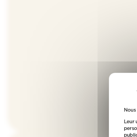
Nous 
Leur 
perso
public