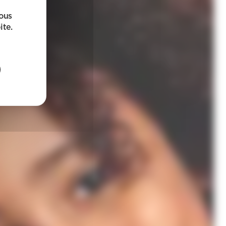
sous
ite.