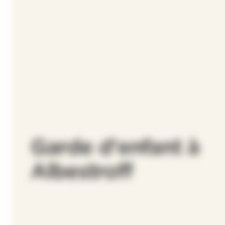
Garde d'enfant à
Albestroff