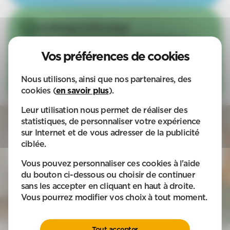
Jardinage & Bricolage
Les feuilles qui tombent, les arbres qui poussent, les
ampoules à changer, … Nos intervenants APEF vous
enlèvent ces tracas du quotidien. Faites appel à APEF
pour vos besoins en jardinage et bricolage.
Nous utilisons, ainsi que nos partenaires, des
Voir davantage
cookies (
en savoir plus
).
Leur utilisation nous permet de réaliser des
statistiques, de personnaliser votre expérience
sur Internet et de vous adresser de la publicité
4,8/5
ciblée.
sur 2 271 avis Google récoltés entre le 06/08/2025 et le
06/08/2026
Vous pouvez personnaliser ces cookies à l'aide
Votre satisfaction est notre
du bouton ci-dessous ou choisir de continuer
sans les accepter en cliquant en haut à droite.
moteur !
Vous pourrez modifier vos choix à tout moment.
Tout accepter