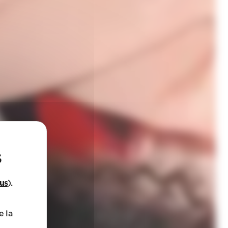
lus
).
e la