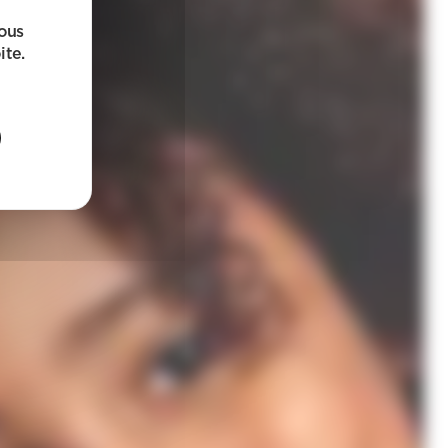
sous
ite.