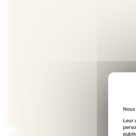
Nous 
Leur 
perso
public