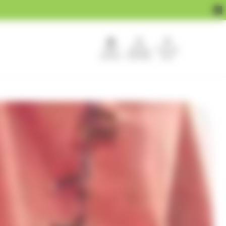
APEF
Devenir
Pour les
recrute !
franchisé
pros