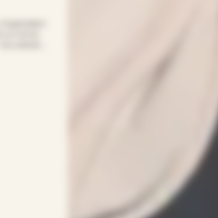
 l’organisation
ts sur Amné,
 Vos enfants
flexible et
bysitter
adapte à vos
enveillance,
ptée à chaque