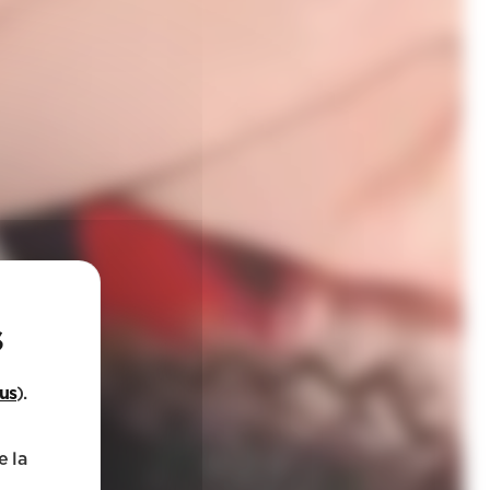
lus
).
e la