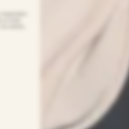
 l’organisation
 sur Arles,
 Vos enfants
lexible et
bysitter
adapte à vos
enveillance,
ptée à chaque