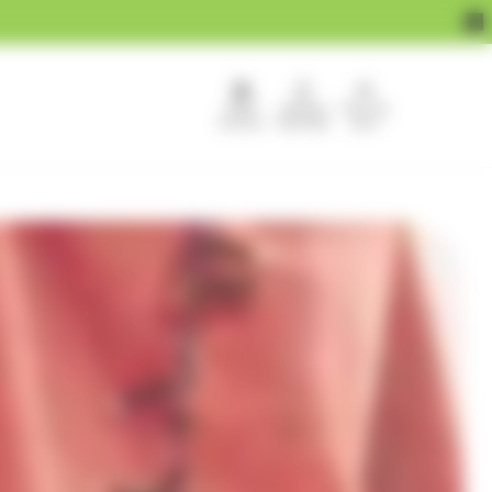
APEF
Devenir
Pour les
recrute !
franchisé
pros