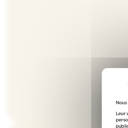
Nous 
Leur 
perso
public