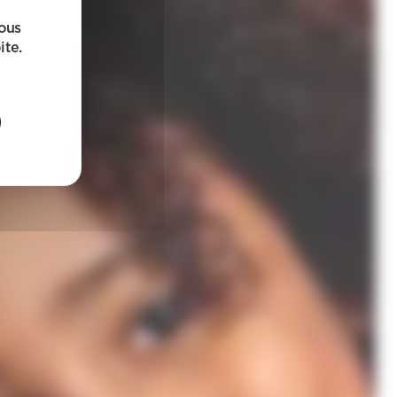
sous
ite.