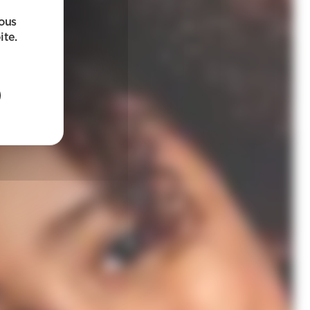
sous
ite.