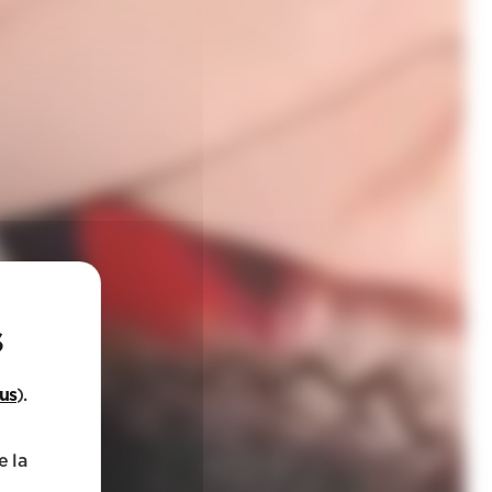
lus
).
e la