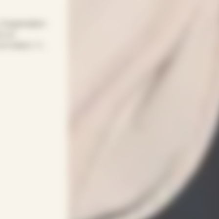
 l’organisation
s sur
la maison. Vos
ne solution
omicile,
e : APEF
ntervenant(e)s
enveillance,
ptée à chaque