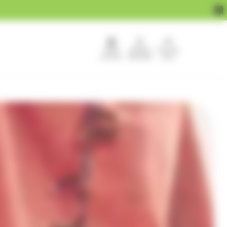
APEF
Devenir
Pour les
recrute !
franchisé
pros