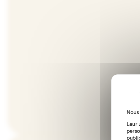
Nous 
Leur 
perso
public