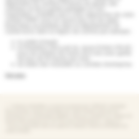
dépendent du nombre d’heures de garde, des
créneaux et de la garde partagée ou non.
Cependant, n’hésitez pas à vous rapprocher de votre
contact APEF pour en savoir plus sur les aides
financières accessibles dans le département de
Cantal et/ou dans la région de comme par exemple :
le crédit d’impôt
la Prestation d’Accueil du Jeune Enfant (PAJE)
pour les enfants de moins de 6 ans avec garde
de plus de 16 heures par mois
les aides des mutuelles ou comités d’entreprise.
Voir plus
* : *L'Avance immédiate, un service proposé par l'URSSAF. Avantage
fiscal éventuel. Avance immédiate de crédit d'impôt réservée aux
prestations et contribuables éligibles. Selon les conditions en vigueur de
l'article 199 sexdecies du CGI. Pour plus d'informations : cliquez ici
**Service disponible dans les agences réalisant l’Avance immédiate de
crédit d’impôt.