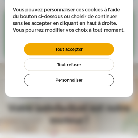
Vous pouvez personnaliser ces cookies à l'aide
Jardinage & Bricolage
du bouton ci-dessous ou choisir de continuer
sans les accepter en cliquant en haut à droite.
Les feuilles qui tombent, les arbres qui poussent, les
Vous pourrez modifier vos choix à tout moment.
ampoules à changer, … Nos intervenants APEF vous
enlèvent ces tracas du quotidien. Faites appel à APEF
pour vos besoins en jardinage et bricolage.
Tout accepter
Voir davantage
Tout refuser
Personnaliser
4,8/5
sur 2 271 avis Google récoltés entre le 06/08/2025 et le
06/08/2026
Votre satisfaction est notre
moteur !