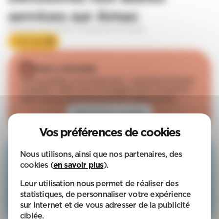
services sur Arnac
Découvrez nos services à la personne sur-mesure
Mon devis
Aide à domicile
Votre quotidien, vous l’aimez bien… sauf quand il devient
compliqué ! APEF, vous accompagne selon vos besoins :
repas, courses, gestes du quotidien, déplacements...
Découvrez la suite
Ménage & Repassage
Nous utilisons, ainsi que nos partenaires, des
Choisissez notre service de ménage et repassage APEF :
cookies (
en savoir plus
).
une personne de confiance prend le relais sur l’entretien
de votre intérieur. Moins de charge mentale et plus de
Leur utilisation nous permet de réaliser des
sérénité !
statistiques, de personnaliser votre expérience
sur Internet et de vous adresser de la publicité
Et bien plus encore !
ciblée.