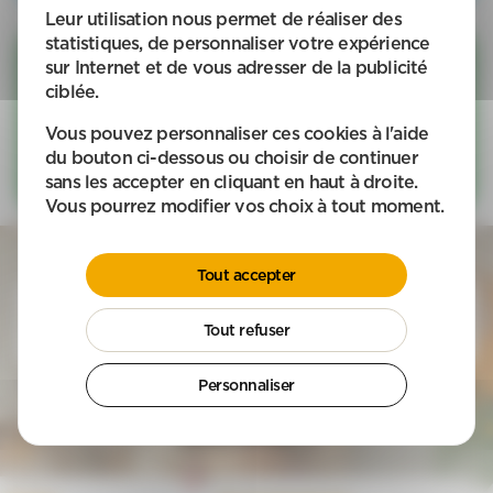
Leur utilisation nous permet de réaliser des
statistiques, de personnaliser votre expérience
Jardinage & Bricolage
sur Internet et de vous adresser de la publicité
Les feuilles qui tombent, les arbres qui poussent, les
ciblée.
ampoules à changer, … Nos intervenants APEF vous
enlèvent ces tracas du quotidien. Faites appel à APEF
Vous pouvez personnaliser ces cookies à l'aide
pour vos besoins en jardinage et bricolage.
du bouton ci-dessous ou choisir de continuer
Voir davantage
sans les accepter en cliquant en haut à droite.
Vous pourrez modifier vos choix à tout moment.
Tout accepter
4,8/5
sur 2 259 avis Google récoltés entre le 08/08/2025 et le
Tout refuser
08/08/2026
Votre satisfaction est notre
Personnaliser
moteur !