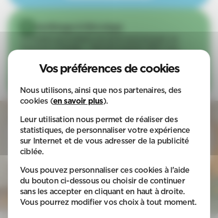
Jardinage & Bricolage
Les feuilles qui tombent, les arbres qui poussent, les
ampoules à changer, … Nos intervenants APEF vous
enlèvent ces tracas du quotidien. Faites appel à APEF
pour vos besoins en jardinage et bricolage.
Voir davantage
Nous utilisons, ainsi que nos partenaires, des
cookies (
en savoir plus
).
Leur utilisation nous permet de réaliser des
statistiques, de personnaliser votre expérience
4,8/5
sur Internet et de vous adresser de la publicité
sur 2 271 avis Google récoltés entre le 06/08/2025 et le
ciblée.
06/08/2026
Votre satisfaction est notre
Vous pouvez personnaliser ces cookies à l'aide
du bouton ci-dessous ou choisir de continuer
moteur !
sans les accepter en cliquant en haut à droite.
Vous pourrez modifier vos choix à tout moment.