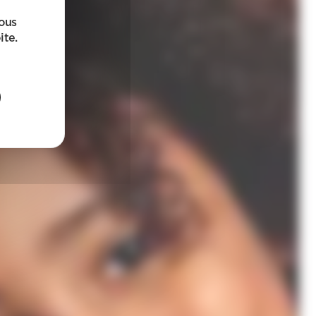
sous
ite.