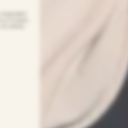
 l’organisation
s sur Arveyres,
 Vos enfants
on flexible et
bysitter
adapte à vos
enveillance,
ptée à chaque