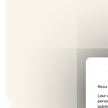
Nous 
Leur 
perso
public