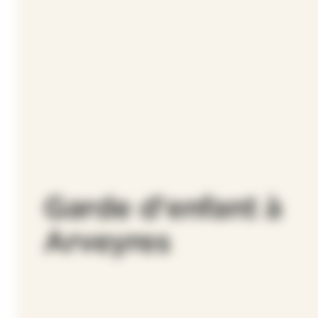
Garde d'enfant à
Arveyres