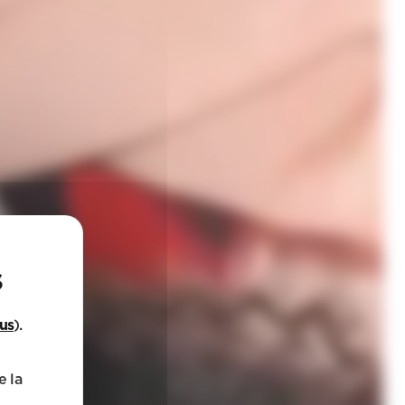
lus
).
e la