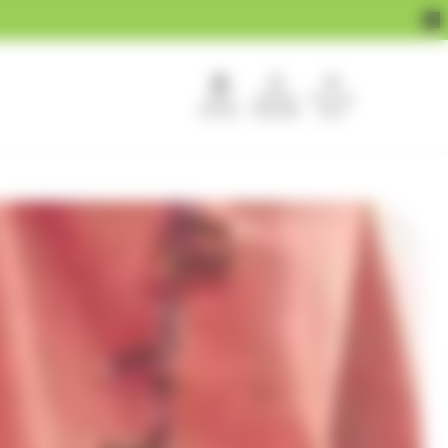
APEF
Devenir
Pour les
recrute !
franchisé
pros