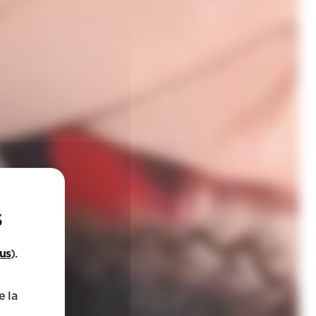
lus
).
e la