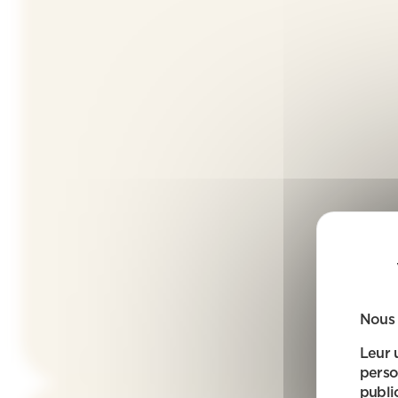
Nous 
Leur 
perso
public