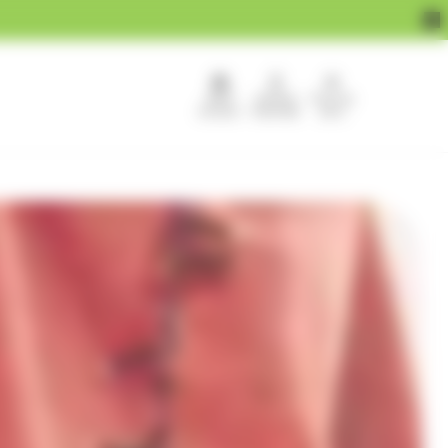
APEF
Devenir
Pour les
recrute !
franchisé
pros