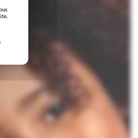
sous
ite.