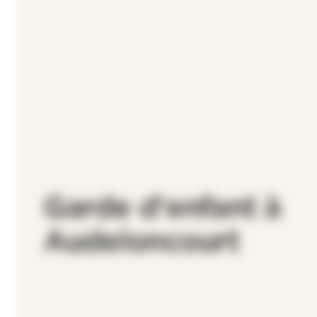
Garde d'enfant à
Audeloncourt