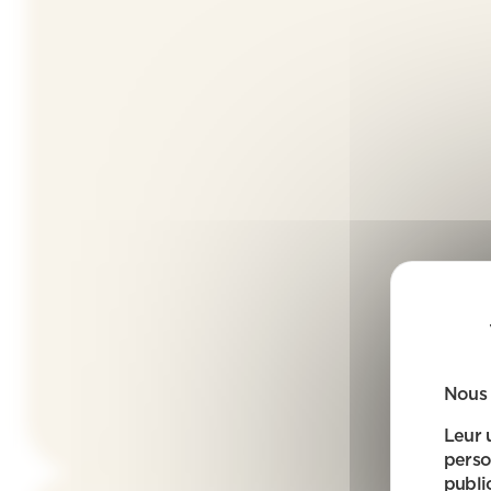
Nous 
Leur 
perso
public