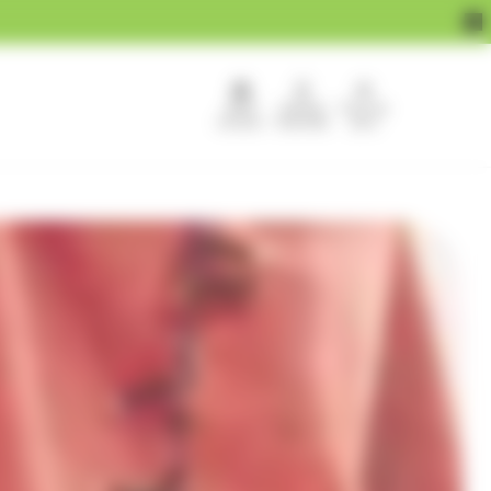
APEF
Devenir
Pour les
recrute !
franchisé
pros