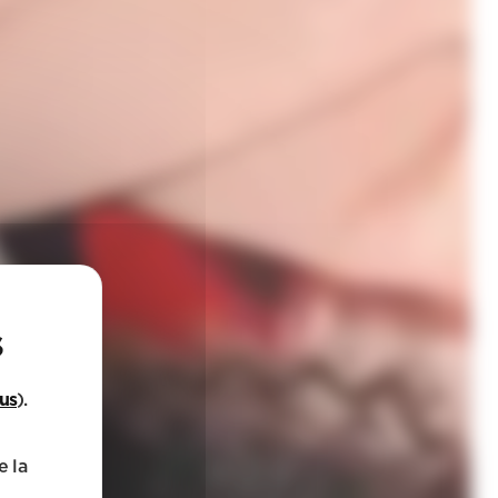
lus
).
e la