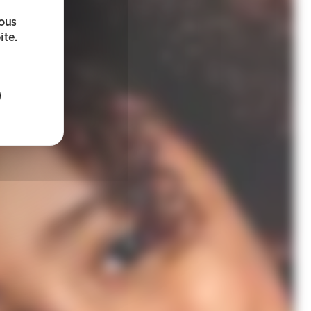
sous
ite.