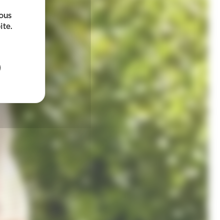
sous
ite.