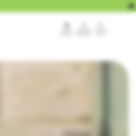
APEF
Devenir
Pour les
recrute !
franchisé
pros