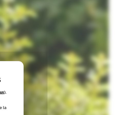
lus
).
e la