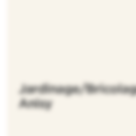
Jardinage/Bricolag
Anisy