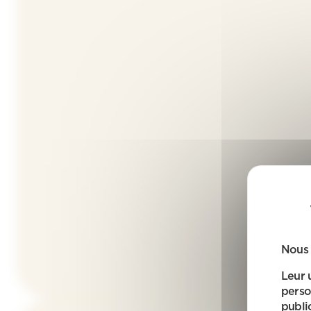
Nous 
Leur 
perso
public