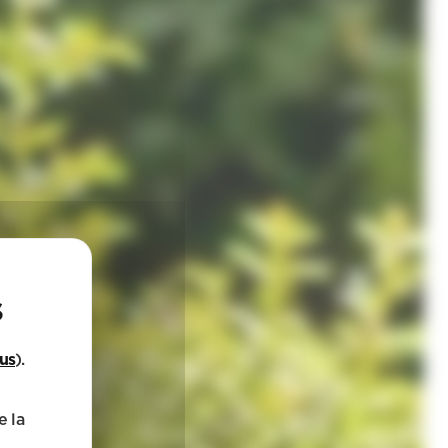
lus
).
e la