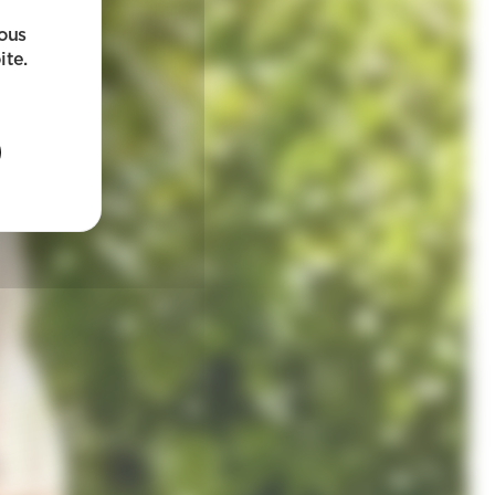
sous
ite.