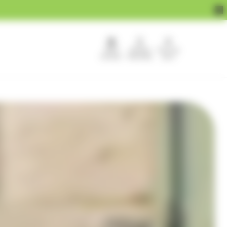
APEF
Devenir
Pour les
recrute !
franchisé
pros