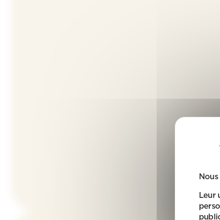
Nous 
Leur 
perso
public