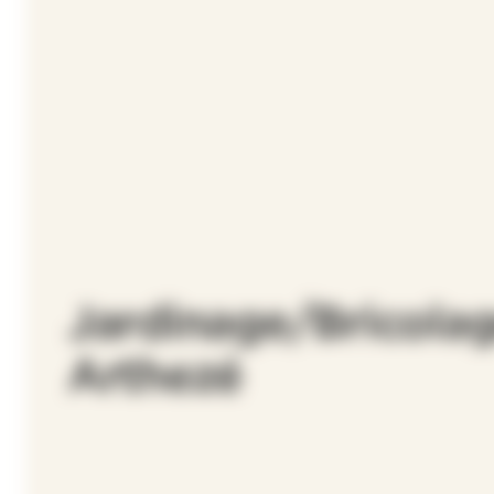
Jardinage/Bricolag
Arthezé