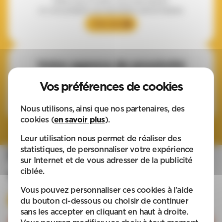
Dites-nous ce dont vous avez besoin,
on vous prépare une estimation personnalisée.
Mon devis
Votre agence de proximité
L’équipe APEF la plus proche est peut-être
à deux pas de chez vous.
Mon agence
Nous utilisons, ainsi que nos partenaires, des
cookies (
en savoir plus
).
Leur utilisation nous permet de réaliser des
statistiques, de personnaliser votre expérience
Découvrez nos autres
sur Internet et de vous adresser de la publicité
services sur Auray
ciblée.
Découvrez nos services à la personne sur-mesure
Vous pouvez personnaliser ces cookies à l'aide
du bouton ci-dessous ou choisir de continuer
Mon devis
sans les accepter en cliquant en haut à droite.