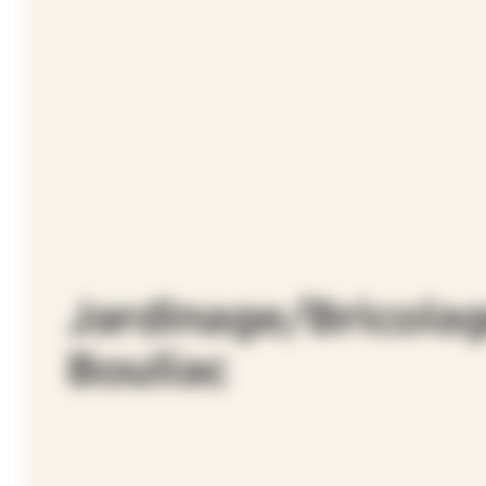
Jardinage/Bricolag
Bouliac