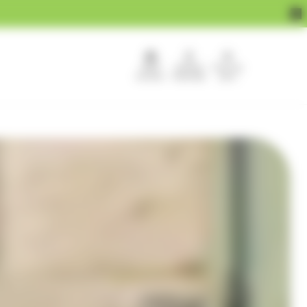
APEF
Devenir
Pour les
recrute !
franchisé
pros