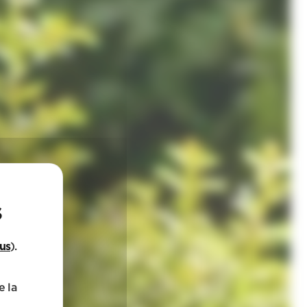
lus
).
e la