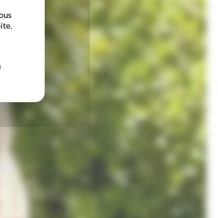
sous
ite.