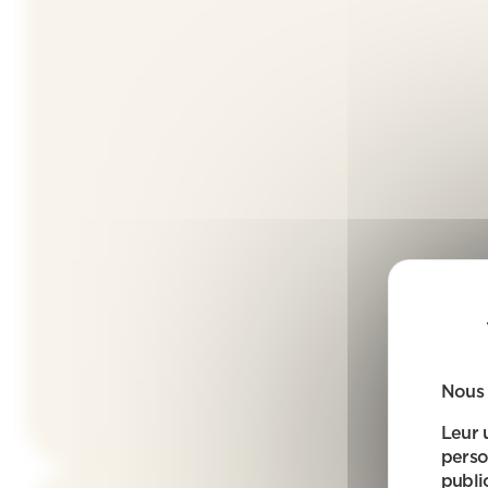
Nous 
Leur 
perso
public