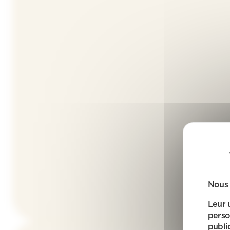
Nous 
Leur 
perso
public