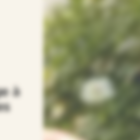
e à
es