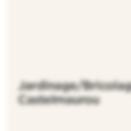
Jardinage/Bricolag
Castelmaurou