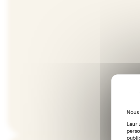
Nous 
Leur 
perso
public