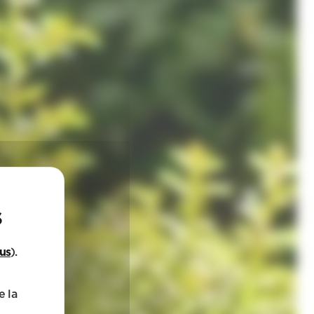
lus
).
e la