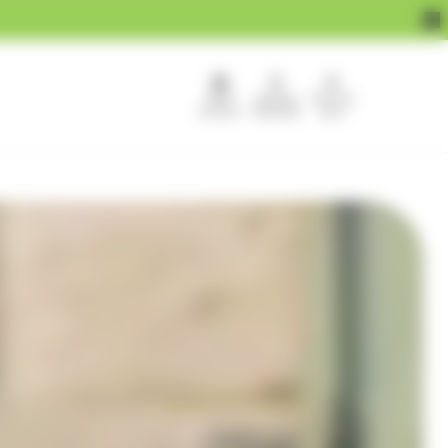
APEF
Devenir
Pour les
recrute !
franchisé
pros