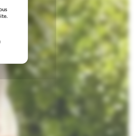
sous
ite.