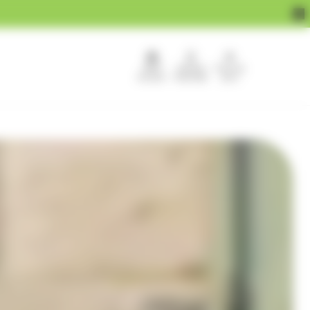
APEF
Devenir
Pour les
recrute !
franchisé
pros