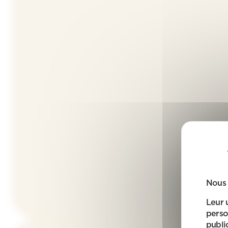
Nous 
Leur 
perso
public