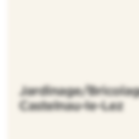
Jardinage/Bricolag
Castelnau-le-Lez