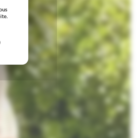
sous
ite.