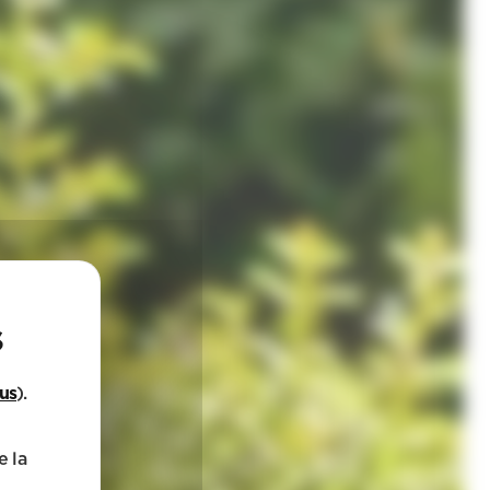
lus
).
e la