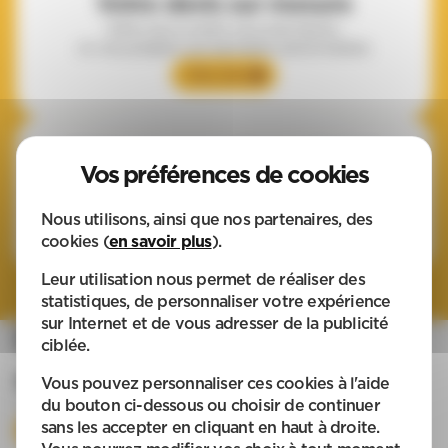
Votre devis sur mesure
Dites-nous ce dont vous avez besoin,
on vous prépare une estimation personnalisée.
Mon devis
Votre agence de proximité
L’équipe APEF la plus proche est peut-être
à deux pas de chez vous.
Nous utilisons, ainsi que nos partenaires, des
Mon agence
cookies (
en savoir plus
).
Leur utilisation nous permet de réaliser des
statistiques, de personnaliser votre expérience
sur Internet et de vous adresser de la publicité
Découvrez nos autres
ciblée.
services sur Colombelles
Vous pouvez personnaliser ces cookies à l'aide
du bouton ci-dessous ou choisir de continuer
Découvrez nos services à la personne sur-mesure
sans les accepter en cliquant en haut à droite.
Mon devis