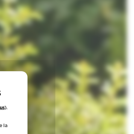
lus
).
e la