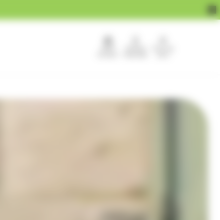
APEF
Devenir
Pour les
recrute !
franchisé
pros