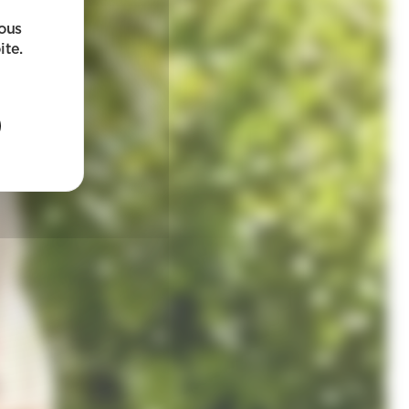
sous
ite.