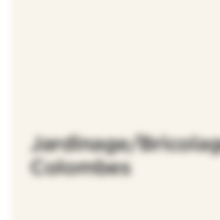
Jardinage/Bricolag
Colombes