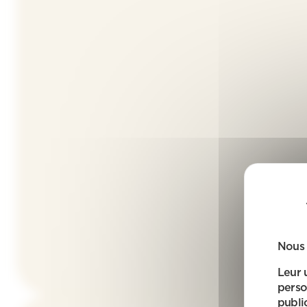
Nous 
Leur 
perso
public