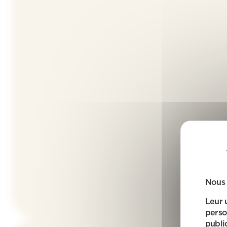
Nous 
Leur 
perso
public