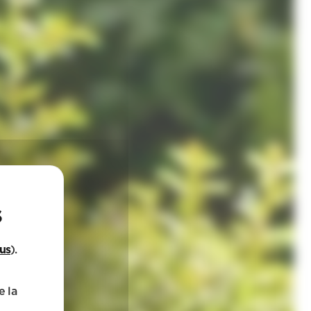
lus
).
e la