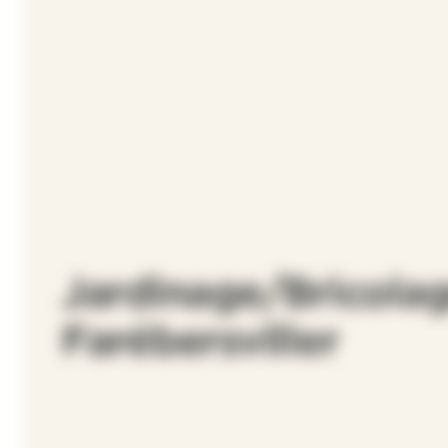
Jardinage/Bricolag
Farébersviller