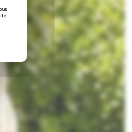
sous
ite.