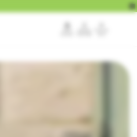
APEF
Devenir
Pour les
recrute !
franchisé
pros